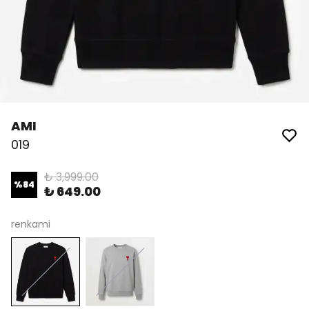
AMI
019
₺ 3,999.00
%
84
₺ 649.00
renkami