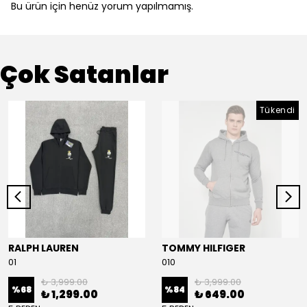
Bu ürün için henüz yorum yapılmamış.
Çok Satanlar
Tükendi
RALPH LAUREN
TOMMY HILFIGER
01
010
₺ 3,999.00
₺ 3,999.00
%
68
%
84
₺ 1,299.00
₺ 649.00