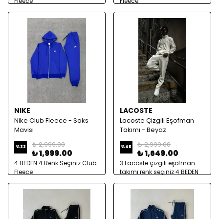
Fleece
Fleece
NIKE
LACOSTE
Nike Club Fleece - Saks
Lacoste Çizgili Eşofman
Mavisi
Takımı - Beyaz
₺ 2,999.00
₺ 2,999.00
%
33
%
45
₺ 1,999.00
₺ 1,649.00
4 BEDEN 4 Renk Seçiniz Club
3 Lacoste çizgili eşofman
Fleece
takımı renk seçiniz 4 BEDEN