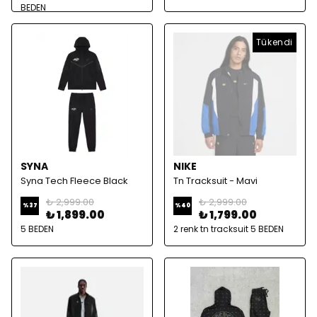
BEDEN
Tükendi
SYNA
NIKE
Syna Tech Fleece Black
Tn Tracksuit - Mavi
₺ 2,999.00
₺ 2,999.00
%
37
%
40
₺ 1,899.00
₺ 1,799.00
5 BEDEN
2 renk tn tracksuit 5 BEDEN