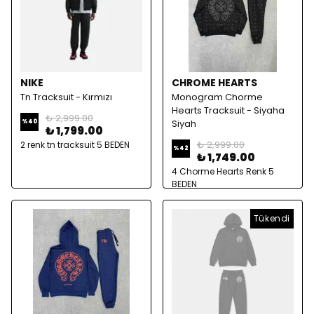
NIKE
CHROME HEARTS
Tn Tracksuit - Kırmızı
Monogram Chorme
Hearts Tracksuit - Siyaha
₺ 2,999.00
Siyah
%
40
₺ 1,799.00
₺ 2,999.00
2 renk tn tracksuit 5 BEDEN
%
42
₺ 1,749.00
4 Chorme Hearts Renk 5
BEDEN
Tükendi