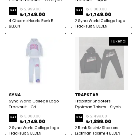
₺ 2,999.00
₺ 3,000.00
%
42
%
42
₺ 1,749.00
₺ 1,749.00
4 Chorme Hearts Renk 5
2 Syna World College Logo
BEDEN
Tracksuit 5 BEDEN
Tükendi
SYNA
TRAPSTAR
Syna World College Logo
Trapstar Shooters
Tracksuit - Gri
Eşofman Takımı - Siyah
₺ 3,000.00
₺ 2,499.00
%
42
%
24
₺ 1,749.00
₺ 1,899.00
2 Syna World College Logo
2 Renk Seçiniz Shooters
Tracksuit 5 BEDEN
Eşofman Takımı 4 BEDEN