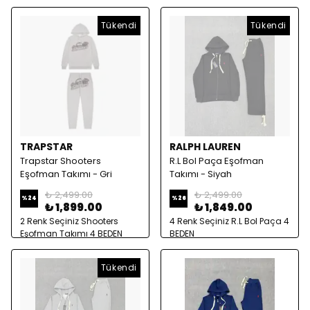
Tükendi
Tükendi
TRAPSTAR
RALPH LAUREN
Trapstar Shooters
R.L Bol Paça Eşofman
Eşofman Takımı - Gri
Takımı - Siyah
₺ 2,499.00
₺ 2,499.00
%
24
%
26
₺ 1,899.00
₺ 1,849.00
2 Renk Seçiniz Shooters
4 Renk Seçiniz R.L Bol Paça 4
Eşofman Takımı 4 BEDEN
BEDEN
Tükendi