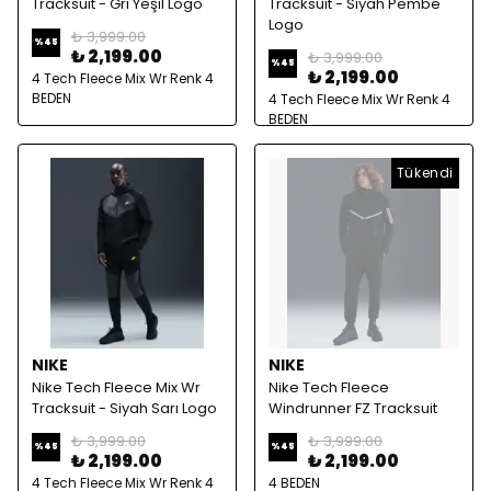
Tracksuit - Gri Yeşil Logo
Tracksuit - Siyah Pembe
Logo
₺ 3,999.00
%
45
₺ 2,199.00
₺ 3,999.00
%
45
₺ 2,199.00
4 Tech Fleece Mix Wr Renk 4
BEDEN
4 Tech Fleece Mix Wr Renk 4
BEDEN
Tükendi
NIKE
NIKE
Nike Tech Fleece Mix Wr
Nike Tech Fleece
Tracksuit - Siyah Sarı Logo
Windrunner FZ Tracksuit
₺ 3,999.00
₺ 3,999.00
%
45
%
45
₺ 2,199.00
₺ 2,199.00
4 Tech Fleece Mix Wr Renk 4
4 BEDEN