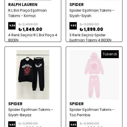
RALPH LAUREN
SPIDER
R.L Bol Paça Eşofman
Spider Eşofman Takımı -
Takımı - Kırmızı
Siyah-Siyah
₺ 2,499.00
₺ 3,999.00
%
26
%
53
₺ 1,849.00
₺ 1,899.00
4 Renk Seçiniz R.L Bol Paça 4
3 Renk Seçiniz Spider
BEDEN
Eşofman Takımı 4 BEDEN
Tükendi
SPIDER
SPIDER
Spider Eşofman Takımı -
Spider Eşofman Takımı -
Siyah-Beyaz
Toz Pembe
₺ 3,999.00
₺ 3,999.00
%
53
%
53