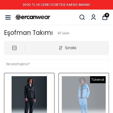
3000 TL VE ÜZERİ ÜCRETSİZ KARGO İMKANI!
0
Eşofman Takımı
87
ürün
Sırala
Tükendi