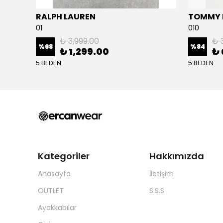
RALPH LAUREN
TOMMY H
01
010
₺ 3,999.00
₺ 
%
68
%
84
₺ 1,299.00
₺ 
5 BEDEN
5 BEDEN
Kategoriler
Hakkımızda
Anasayfa
İletişim
OUTLET
S.S.S
Ayakkabılar