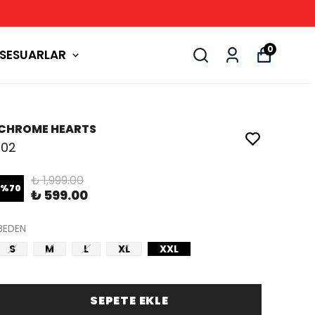
0
SESUARLAR
CHROME HEARTS
102
₺ 1,999.00
%
70
₺ 599.00
BEDEN
S
M
L
XL
XXL
SEPETE EKLE