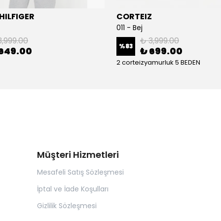
ILFIGER
CORTEIZ
011 - Bej
3,999.00
₺ 3,999.00
%
83
649.00
₺ 699.00
2 corteizyamurluk 5 BEDEN
Müşteri Hizmetleri
Mesafeli Satış Sözleşmesi
İptal ve İade Koşulları
Gizlilik Sözleşmesi