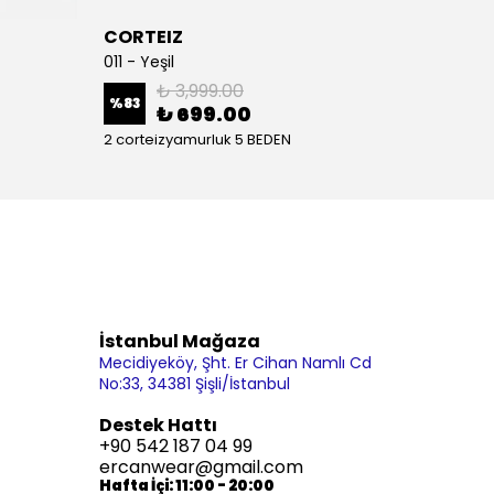
CORTEIZ
NIKE
011 - Yeşil
013
₺ 3,999.00
%
83
%
68
₺ 699.00
2 corteizyamurluk 5 BEDEN
4 BEDE
İstanbul Mağaza
Mecidiyeköy, Şht. Er Cihan Namlı Cd
No:33, 34381 Şişli/İstanbul
Destek Hattı
+90 542 187 04 99
ercanwear@gmail.com
Hafta İçi: 11:00 - 20:00