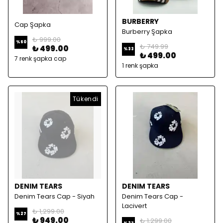
BURBERRY
Cap Şapka
Burberry Şapka
₺ 999.00
%
50
₺ 749.99
₺ 499.00
%
33
₺ 499.00
7 renk şapka cap
1 renk şapka
Tükendi
DENIM TEARS
DENIM TEARS
Denim Tears Cap - Siyah
Denim Tears Cap -
Lacivert
₺ 1,299.00
%
27
₺ 949.00
₺ 1,299.00