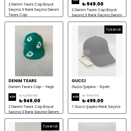
%
27
₺ 949.00
2 Denim Tears Cap Boyut
Seçiniz 3 Renk Seçiniz Denim
2 Denim Tears Cap Boyut
Tears Cap
Seçiniz 3 Renk Seçiniz Denim
Tears Cap
Tükendi
DENIM TEARS
GUCCI
Denim Tears Cap - Yeşil
Gucci Şapka - Siyah
₺ 1,299.00
₺ 749.00
%
27
%
33
₺ 949.00
₺ 499.00
2 Denim Tears Cap Boyut
7 Gucci Şapka Renk Seçiniz
Seçiniz 3 Renk Seçiniz Denim
Tears Cap
Tükendi