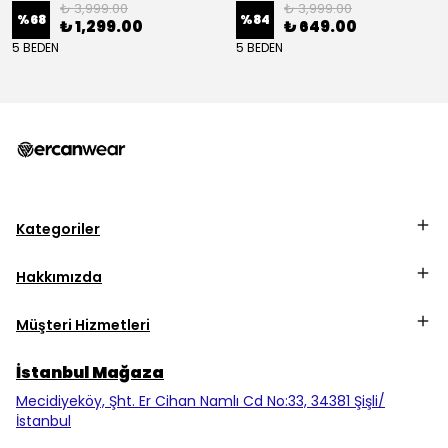
₺ 3,999.00
₺ 3,999.00
%
68
%
84
₺ 1,299.00
₺ 649.00
5 BEDEN
5 BEDEN
Kategoriler
Hakkımızda
Müşteri Hizmetleri
İstanbul Mağaza
Mecidiyeköy, Şht. Er Cihan Namlı Cd No:33, 34381 Şişli/
İstanbul