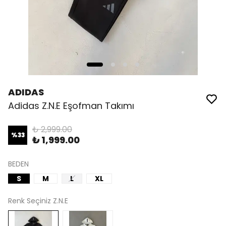
ADIDAS
Adidas Z.N.E Eşofman Takımı
₺ 2,999.00
%
33
₺ 1,999.00
BEDEN
S
M
L
XL
Renk Seçiniz Z.N.E