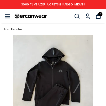
3000 TL VE ÜZERİ ÜCRETSİZ KARGO İMKANI!
0
Tüm Ürünler