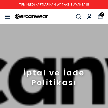
TÜM KREDİ KARTLARINA 6 AY TAKSİT AVANTAJI!
0
İptal ve İade
Politikası