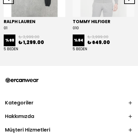
RALPH LAUREN
TOMMY HILFIGER
01
010
₺ 3,999.00
₺ 3,999.00
%
68
%
84
₺ 1,299.00
₺ 649.00
5 BEDEN
5 BEDEN
Kategoriler
Hakkımızda
Müşteri Hizmetleri