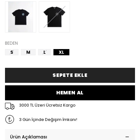
BEDEN
S
M
L
XL
SEPETE EKLE
HEMEN AL
3000 TL Üzeri Ücretsiz Kargo
3 Gün İçinde Değişim İmkanı!
Ürün Açıklaması