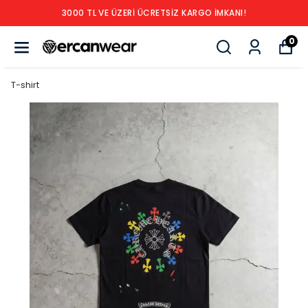
3000 TL VE ÜZERİ ÜCRETSİZ KARGO İMKANI!
0
T-shirt