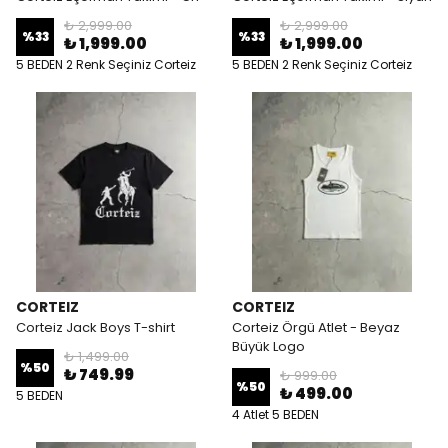
₺ 2,999.00
₺ 2,999.00
%
33
%
33
₺ 1,999.00
₺ 1,999.00
5 BEDEN 2 Renk Seçiniz Corteiz
5 BEDEN 2 Renk Seçiniz Corteiz
Eşofman Takımı
Eşofman Takımı
CORTEIZ
CORTEIZ
Corteiz Jack Boys T-shirt
Corteiz Örgü Atlet - Beyaz
Büyük Logo
₺ 1,499.00
%
50
₺ 749.99
₺ 999.00
%
50
₺ 499.00
5 BEDEN
4 Atlet 5 BEDEN