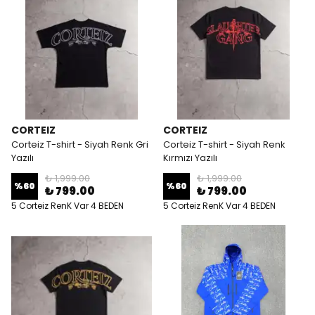
CORTEIZ
CORTEIZ
Corteiz T-shirt - Siyah Renk Gri
Corteiz T-shirt - Siyah Renk
Yazılı
Kırmızı Yazılı
₺ 1,999.00
₺ 1,999.00
%
60
%
60
₺ 799.00
₺ 799.00
5 Corteiz RenK Var 4 BEDEN
5 Corteiz RenK Var 4 BEDEN