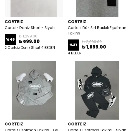
CORTEIZ
CORTEIZ
Corteiz Deniz Short - Siyah
Corteiz Düz Sırt Baskılı Eşofman
Takımı
₺ 1,299.00
%
46
₺ 699.00
₺ 2,999.00
%
37
₺ 1,899.00
2 Corteiz Deniz Short 4 BEDEN
4 BEDEN
CORTEIZ
CORTEIZ
Corteiz Eşofman Takımı - Gri
Corteiz Eşofman Takımı - Siyah