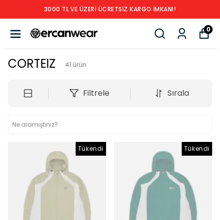
3000 TL VE ÜZERİ ÜCRETSİZ KARGO İMKANI!
0
CORTEIZ
41
ürün
Filtrele
Sırala
Tükendi
Tükendi