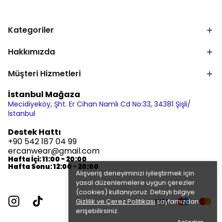
Kategoriler
Hakkımızda
Müşteri Hizmetleri
İstanbul Mağaza
Mecidiyeköy, Şht. Er Cihan Namlı Cd No:33, 34381 Şişli/
İstanbul
Destek Hattı
+90 542 187 04 99
ercanwear@gmail.com
Hafta İçi: 11:00 - 20:00
Hafta Sonu: 12:00 - 20:00
Alışveriş deneyiminizi iyileştirmek için
yasal düzenlemelere uygun çerezler
(cookies) kullanıyoruz. Detaylı bilgiye
Gizlilik ve Çerez Politikası
sayfamızdan
erişebilirsiniz.