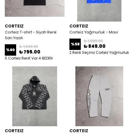
CORTEIZ
CORTEIZ
Corteiz T-shirt - Siyah Renk
Corteiz Yağmurluk - Mavi
Sarı Yazılı
₺ 1,999.00
%
58
₺ 849.00
₺ 1,999.00
%
60
₺ 799.00
2 Renk Seçiniz Corteiz Yağmurluk
2 4 BEDEN
5 Corteiz RenK Var 4 BEDEN
CORTEIZ
CORTEIZ