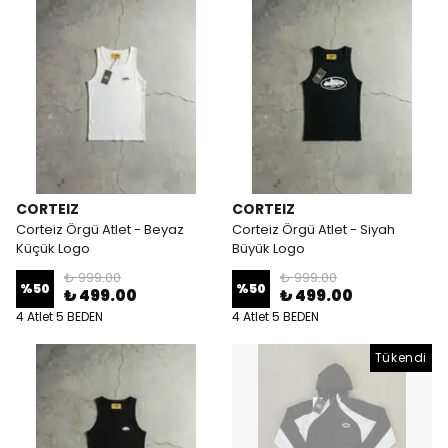
CORTEIZ
CORTEIZ
Corteiz Örgü Atlet - Beyaz
Corteiz Örgü Atlet - Siyah
Küçük Logo
Büyük Logo
₺ 999.00
₺ 999.00
%
50
%
50
₺ 499.00
₺ 499.00
4 Atlet 5 BEDEN
4 Atlet 5 BEDEN
Tükendi