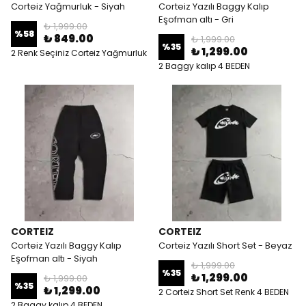
Corteiz Yağmurluk - Siyah
Corteiz Yazılı Baggy Kalıp
Eşofman altı - Gri
₺ 1,999.00
%
58
₺ 849.00
₺ 1,999.00
%
35
₺ 1,299.00
2 Renk Seçiniz Corteiz Yağmurluk
2 4 BEDEN
2 Baggy kalıp 4 BEDEN
CORTEIZ
CORTEIZ
Corteiz Yazılı Baggy Kalıp
Corteiz Yazılı Short Set - Beyaz
Eşofman altı - Siyah
₺ 1,999.00
%
35
₺ 1,299.00
₺ 1,999.00
%
35
₺ 1,299.00
2 Corteiz Short Set Renk 4 BEDEN
2 Baggy kalıp 4 BEDEN