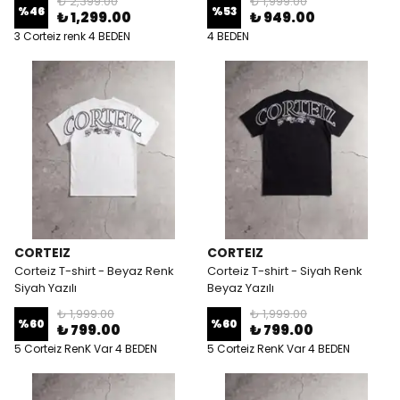
₺ 2,399.00
₺ 1,999.00
%
46
%
53
₺ 1,299.00
₺ 949.00
3 Corteiz renk 4 BEDEN
4 BEDEN
CORTEIZ
CORTEIZ
Corteiz T-shirt - Beyaz Renk
Corteiz T-shirt - Siyah Renk
Siyah Yazılı
Beyaz Yazılı
₺ 1,999.00
₺ 1,999.00
%
60
%
60
₺ 799.00
₺ 799.00
5 Corteiz RenK Var 4 BEDEN
5 Corteiz RenK Var 4 BEDEN