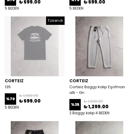
₺ 599.00
₺ 599.00
5 BEDEN
5 BEDEN
Tükendi
CORTEIZ
CORTEIZ
135
Corteiz Baggy kalıp Eşofman
altı - Gri
₺ 1,999.00
%
70
₺ 599.00
₺ 1,999.00
%
35
₺ 1,299.00
5 BEDEN
2 Baggy kalıp 4 BEDEN