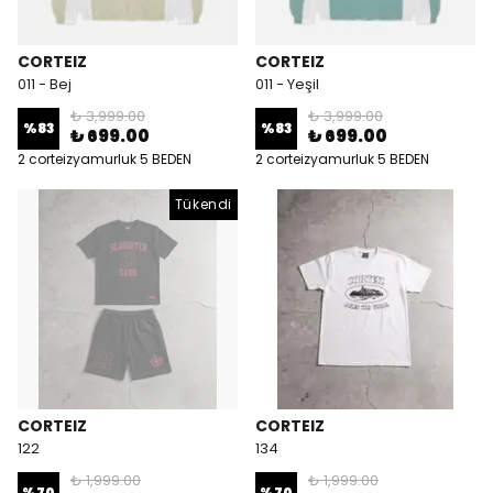
CORTEIZ
CORTEIZ
011 - Bej
011 - Yeşil
₺ 3,999.00
₺ 3,999.00
%
83
%
83
₺ 699.00
₺ 699.00
2 corteizyamurluk 5 BEDEN
2 corteizyamurluk 5 BEDEN
Tükendi
CORTEIZ
CORTEIZ
122
134
₺ 1,999.00
₺ 1,999.00
%
70
%
70