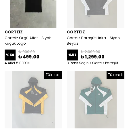
CORTEIZ
CORTEIZ
Corteiz Örgü Atlet - Siyah
Corteiz Paraşüt Hırka - Siyah-
Küçük Logo
Beyaz
₺ 999.00
₺ 2,999.00
%
50
%
57
₺ 499.00
₺ 1,299.00
4 Atlet 5 BEDEN
3 Renk Seçiniz Corteiz Paraşüt
Hırka 4 BEDEN
Tükendi
Tükendi