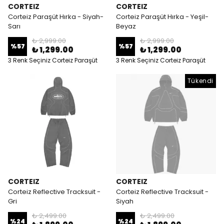
CORTEIZ
CORTEIZ
Corteiz Paraşüt Hırka - Siyah-
Corteiz Paraşüt Hırka - Yeşil-
Sarı
Beyaz
₺ 2,999.00
₺ 2,999.00
%
57
%
57
₺ 1,299.00
₺ 1,299.00
3 Renk Seçiniz Corteiz Paraşüt
3 Renk Seçiniz Corteiz Paraşüt
Hırka 4 BEDEN
Hırka 4 BEDEN
Tükendi
CORTEIZ
CORTEIZ
Corteiz Reflective Tracksuit -
Corteiz Reflective Tracksuit -
Gri
Siyah
₺ 2,499.00
₺ 2,499.00
%
24
%
24