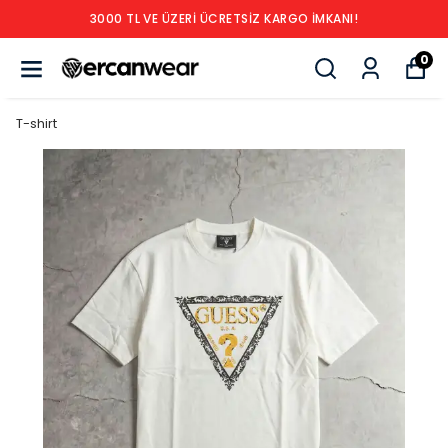
3000 TL VE ÜZERİ ÜCRETSİZ KARGO İMKANI!
0
T-shirt