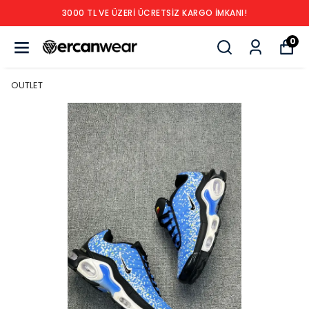
3000 TL VE ÜZERİ ÜCRETSİZ KARGO İMKANI!
0
OUTLET