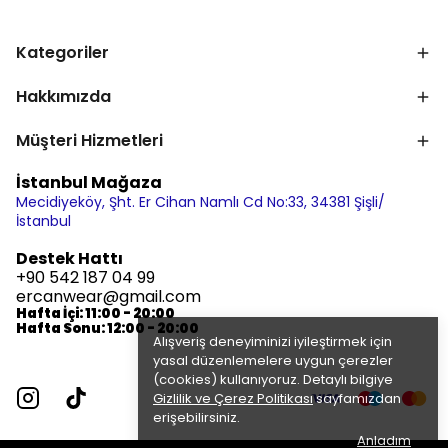
Kategoriler
Hakkımızda
Müşteri Hizmetleri
İstanbul Mağaza
Mecidiyeköy, Şht. Er Cihan Namlı Cd No:33, 34381 Şişli/
İstanbul
Destek Hattı
+90 542 187 04 99
ercanwear@gmail.com
Hafta İçi: 11:00 - 20:00
Hafta Sonu: 12:00 - 20:00
Alışveriş deneyiminizi iyileştirmek için
yasal düzenlemelere uygun çerezler
(cookies) kullanıyoruz. Detaylı bilgiye
Gizlilik ve Çerez Politikası
sayfamızdan
erişebilirsiniz.
Anladım