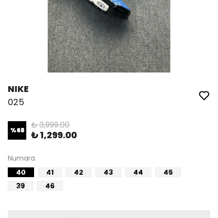
NIKE
025
₺ 3,999.00
%
68
₺ 1,299.00
Numara
40
41
42
43
44
45
39
46