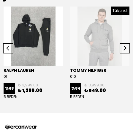
Tükendi
RALPH LAUREN
TOMMY HILFIGER
01
010
₺ 3,999.00
₺ 3,999.00
%
68
%
84
₺ 1,299.00
₺ 649.00
5 BEDEN
5 BEDEN