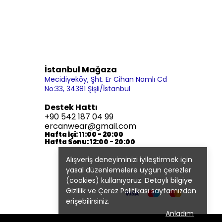
İstanbul Mağaza
Mecidiyeköy, Şht. Er Cihan Namlı Cd
No:33, 34381 Şişli/İstanbul
Destek Hattı
+90 542 187 04 99
ercanwear@gmail.com
Hafta İçi: 11:00 - 20:00
Hafta Sonu: 12:00 - 20:00
Alışveriş deneyiminizi iyileştirmek için
yasal düzenlemelere uygun çerezler
(cookies) kullanıyoruz. Detaylı bilgiye
Gizlilik ve Çerez Politikası
sayfamızdan
erişebilirsiniz.
Anladım