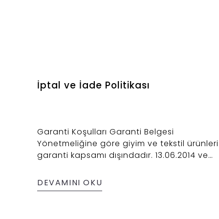
İptal ve İade Politikası
Garanti Koşulları Garanti Belgesi
Yönetmeliğine göre giyim ve tekstil ürünleri
garanti kapsamı dışındadır. 13.06.2014 ve
Resmî Gazete Sayısı: 29029 Ürün Değişim
Koşulları: www.ercanwear.com üzerinden
DEVAMINI OKU
satın alınan ürünün beden değişimi
yapılabileceği gibi başka ürünle de değişi
yapılabilir. Satın alınan ürünle ilgili değişim