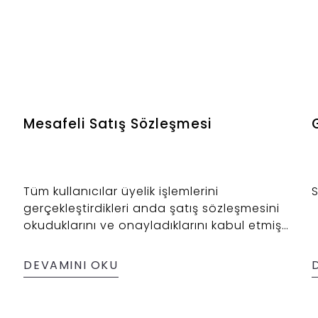
Mesafeli Satış Sözleşmesi
G
Tüm kullanıcılar üyelik işlemlerini
gerçekleştirdikleri anda şatış sözleşmesini
okuduklarını ve onayladıklarını kabul etmiş
sayılırlar. Satış Sözleşmesi
www.ercanwear.com ile Müşteri arasındaki
DEVAMINI OKU
Sanal Ortamda Satış Sözleşmesidir. Madde
m
- 1 Is bu sözleşmenin konusu, satıcının,
alıcıya satısını yaptığı, aşağıda nitelikleri ve