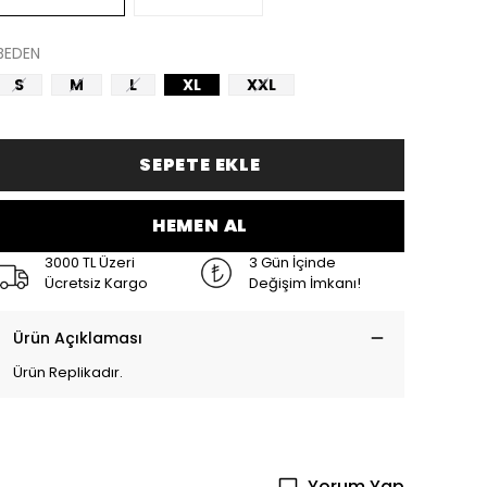
BEDEN
S
M
L
XL
XXL
SEPETE EKLE
HEMEN AL
3000 TL Üzeri
3 Gün İçinde
Ücretsiz Kargo
Değişim İmkanı!
Ürün Açıklaması
Ürün Replikadır.
Yorum Yap