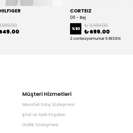
ILFIGER
CORTEIZ
011 - Bej
3,999.00
₺ 3,999.00
%
83
649.00
₺ 699.00
2 corteizyamurluk 5 BEDEN
Müşteri Hizmetleri
Mesafeli Satış Sözleşmesi
İptal ve İade Koşulları
Gizlilik Sözleşmesi