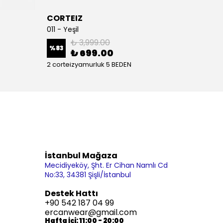
CORTEIZ
NIKE
011 - Yeşil
013
₺ 3,999.00
%
83
%
68
₺ 699.00
2 corteizyamurluk 5 BEDEN
4 BEDE
İstanbul Mağaza
Mecidiyeköy, Şht. Er Cihan Namlı Cd
No:33, 34381 Şişli/İstanbul
Destek Hattı
+90 542 187 04 99
ercanwear@gmail.com
Hafta İçi: 11:00 - 20:00