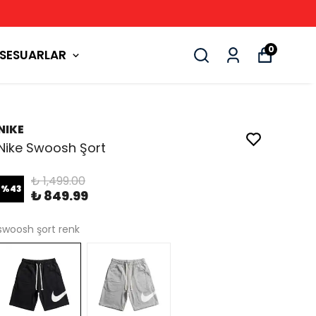
0
SESUARLAR
NIKE
Nike Swoosh Şort
₺ 1,499.00
%
43
₺ 849.99
swoosh şort renk