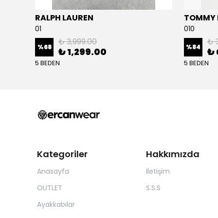
RALPH LAUREN
TOMMY H
01
010
₺ 3,999.00
₺ 
%
68
%
84
₺ 1,299.00
₺ 
5 BEDEN
5 BEDEN
Kategoriler
Hakkımızda
Anasayfa
İletişim
OUTLET
S.S.S
Ayakkabılar