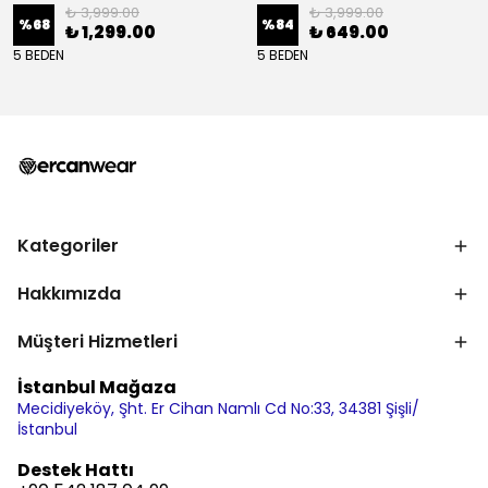
₺ 3,999.00
₺ 3,999.00
%
68
%
84
₺ 1,299.00
₺ 649.00
5 BEDEN
5 BEDEN
Kategoriler
Hakkımızda
Müşteri Hizmetleri
İstanbul Mağaza
Mecidiyeköy, Şht. Er Cihan Namlı Cd No:33, 34381 Şişli/
İstanbul
Destek Hattı