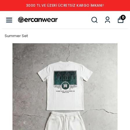
3000 TL VE ÜZERİ ÜCRETSİZ KARGO İMKANI!
0
Summer Set