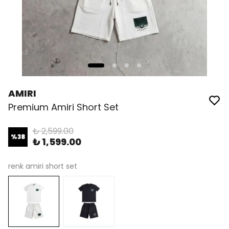
AMIRI
Premium Amiri Short Set
₺ 2,599.00
%
38
₺ 1,599.00
renk amiri short set