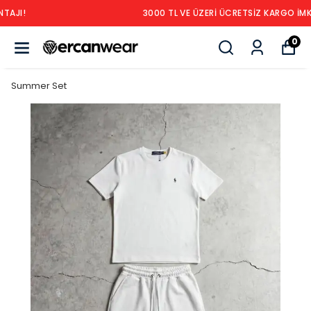
3000 TL VE ÜZERİ ÜCRETSİZ KARGO İMKANI!
0
Summer Set