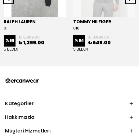
RALPH LAUREN
TOMMY HILFIGER
01
010
₺ 3,999.00
₺ 3,999.00
%
68
%
84
₺ 1,299.00
₺ 649.00
5 BEDEN
5 BEDEN
Kategoriler
Hakkımızda
Müşteri Hizmetleri